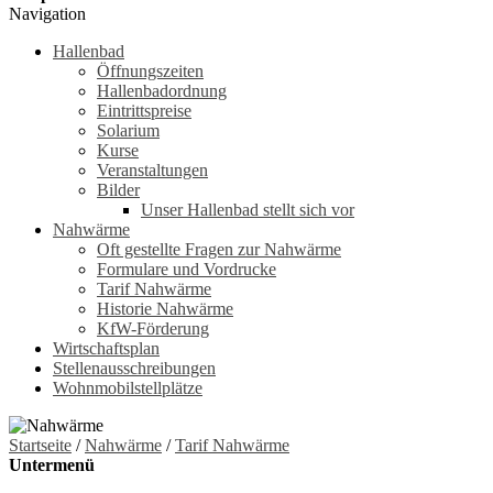
Navigation
Hallenbad
Öffnungszeiten
Hallenbadordnung
Eintrittspreise
Solarium
Kurse
Veranstaltungen
Bilder
Unser Hallenbad stellt sich vor
Nahwärme
Oft gestellte Fragen zur Nahwärme
Formulare und Vordrucke
Tarif Nahwärme
Historie Nahwärme
KfW-Förderung
Wirtschaftsplan
Stellenausschreibungen
Wohnmobilstellplätze
Startseite
/
Nahwärme
/
Tarif Nahwärme
Untermenü