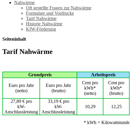
Nahwärme
Oft gestellte Fragen zur Nahwärme
Formulare und Vordrucke
Tarif Nahwärme
Historie Nahwärme
KfW-Förderung
Seiteninhalt
Tarif Nahwärme
Grundpreis
Arbeitspreis
Cent pro
Cent pro
Euro pro Jahr
Euro pro Jahr
kWh*
kWh*
(netto)
(brutto)
(netto)
(brutto)
27,89 € pro
33,19 € pro
kW-
kW-
10,29
12,25
Anschlussleistung
Anschlussleistung
* kWh = Kilowattstunde